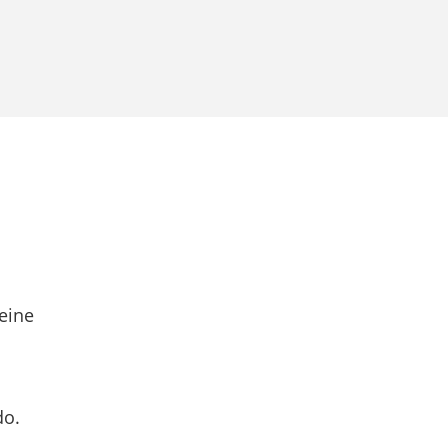
eine
do.