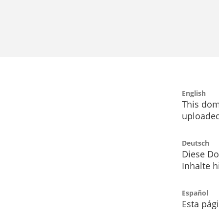
English
This dom
uploaded
Deutsch
Diese Do
Inhalte h
Español
Esta pág